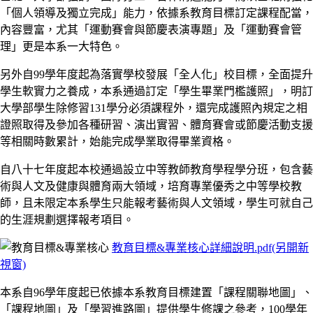
「個人領導及獨立完成」能力，依據系教育目標訂定課程配當，
內容豐富，尤其「運動賽會與節慶表演專題」及「運動賽會管
理」更是本系一大特色。
另外自99學年度起為落實學校發展「全人化」校目標，全面提升
學生軟實力之養成，本系通過訂定「學生畢業門檻護照」，明訂
大學部學生除修習131學分必須課程外，還完成護照內規定之相
證照取得及參加各種研習、演出實習、體育賽會或節慶活動支援
等相關時數累計，始能完成學業取得畢業資格。
自八十七年度起本校通過設立中等教師教育學程學分班，包含藝
術與人文及健康與體育兩大領域，培育專業優秀之中等學校教
師，且未限定本系學生只能報考藝術與人文領域，學生可就自己
的生涯規劃選擇報考項目。
教育目標&專業核心詳細說明.pdf(另開新
視窗)
本系自96學年度起已依據本系教育目標建置「課程關聯地圖」、
「課程地圖」及「學習進路圖」提供學生修課之參考，100學年