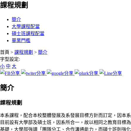
課程規劃
:::
簡介
大學課程配當
碩士班課程配當
畢業門檻
:::
首頁 >
課程規劃
>
簡介
字型設定:
小
中
大
簡介
課程規劃
本系課程，配合本校整體發展及系發展目標方針而訂定，因本系
目前設有大學部及碩士班，因系所合一，故以相同之教育目標為
基礎，大學部強調「團隊分工、合作溝通能力，而碩士班則強化